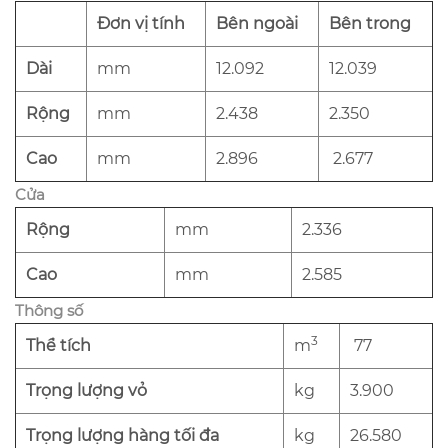
Đơn vị tính
Bên ngoài
Bên trong
Dài
mm
12.092
12.039
Rộng
mm
2.438
2.350
Cao
mm
2.896
2.677
Cửa
Rộng
mm
2.336
Cao
mm
2.585
Thông số
3
Thể tích
m
77
Trọng lượng vỏ
kg
3.900
Trọng lượng hàng tối đa
kg
26.580