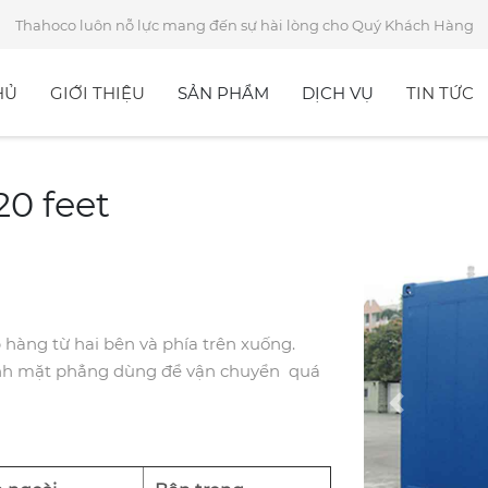
Thahoco luôn nỗ lực mang đến sự hài lòng cho Quý Khách Hàng
HỦ
GIỚI THIỆU
SẢN PHẨM
DỊCH VỤ
TIN TỨC
20 feet
 hàng từ hai bên và phía trên xuống.
hành mặt phẳng dùng để vận chuyển quá
Previous