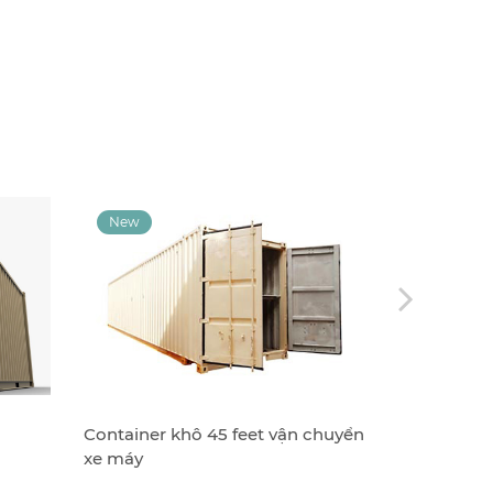
Container khô 45 feet vận chuyển
Container 
xe máy