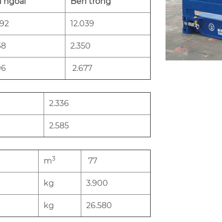
 ngoài
Bên trong
092
12.039
38
2.350
96
2.677
2.336
2.585
3
m
77
kg
3.900
kg
26.580