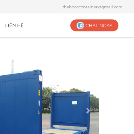
thahococontainer@gmail.com
LIÊN HỆ
CHAT NGAY
Next